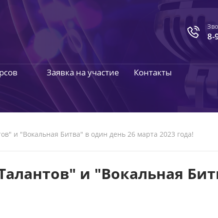
Зво
8-
рсов
Заявка на участие
Контакты
ов" и "Вокальная Битва" в один день 26 марта 2023 года!
Талантов" и "Вокальная Бит