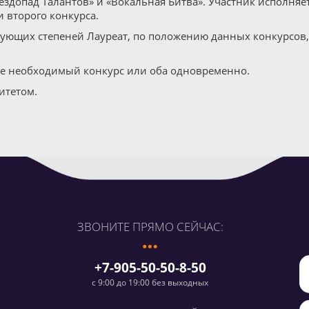
ездопад Талантов» и «Вокальная Битва». Участник исполняет
и второго конкурса.
ующих степеней Лауреат, по положению данных конкурсов, 
те необходимый конкурс или оба одновременно.
итетом.
ЗВОНИТЕ ПРЯМО СЕЙЧАС:
+7-905-50-50-8-50
с 9:00 до 19:00 без выходных