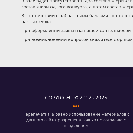
В зале будет присутствовать два состава жюри «Зв
состав жюри одного конкурса, а потом состав жюр
В соответствии с набранными баллами соответств
разных кубка.
При оформлении заявки на нашем сайте, выбери
При возникновении вопросов свяжитесь с оргком
COPYRIGHT © 2012 - 2026
Перепечатка, а равно использование материалов с
данного сайта, разрешена только по согласию с
владельцем